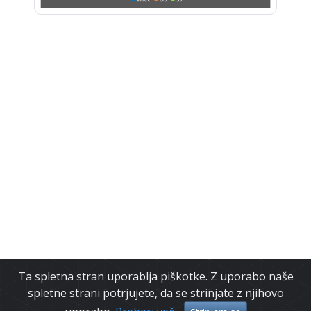
Ta spletna stran uporablja piškotke. Z uporabo naše
spletne strani potrjujete, da se strinjate z njihovo