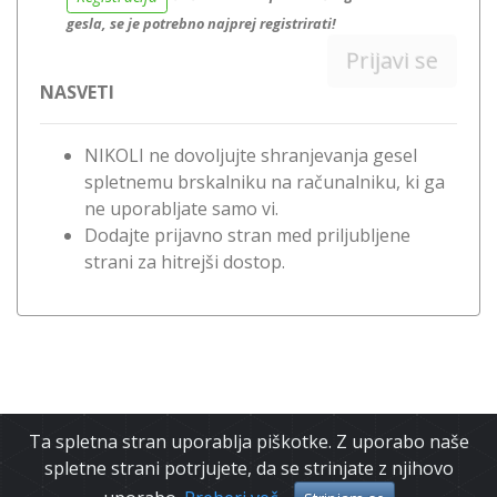
gesla, se je potrebno najprej registrirati!
Prijavi se
NASVETI
NIKOLI ne dovoljujte shranjevanja gesel
spletnemu brskalniku na računalniku, ki ga
ne uporabljate samo vi.
Dodajte prijavno stran med priljubljene
strani za hitrejši dostop.
Ta spletna stran uporablja piškotke. Z uporabo naše
spletne strani potrjujete, da se strinjate z njihovo