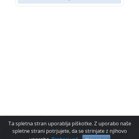
Ta spletna stran uporablja piškotke. Z uporabo naše
spletne strani potrjujete, da se strinjate z njihovo